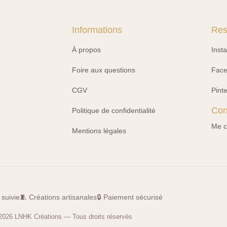
Informations
Res
À propos
Inst
Foire aux questions
Fac
CGV
Pint
Con
Politique de confidentialité
Me c
Mentions légales
 suivie
🧵 Créations artisanales
🔒 Paiement sécurisé
2026 LNHK Créations — Tous droits réservés