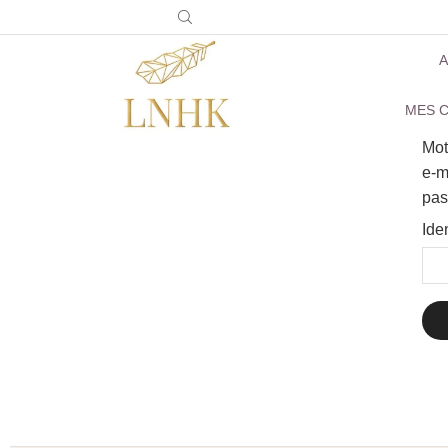
A
MES C
Mot
e-m
pas
Ide