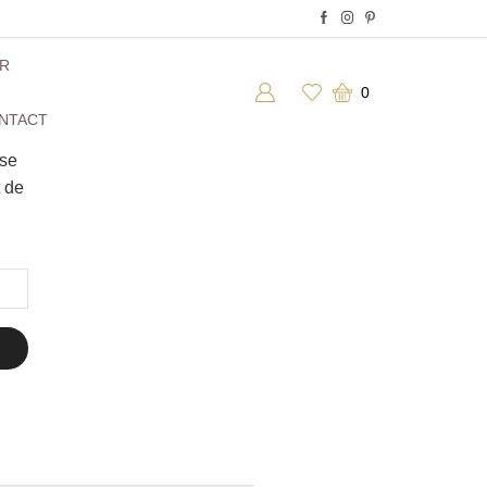
ER
0
NTACT
sse
t de