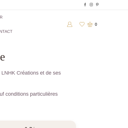
ER
0
NTACT
te
de LNHK Créations et de ses
f conditions particulières