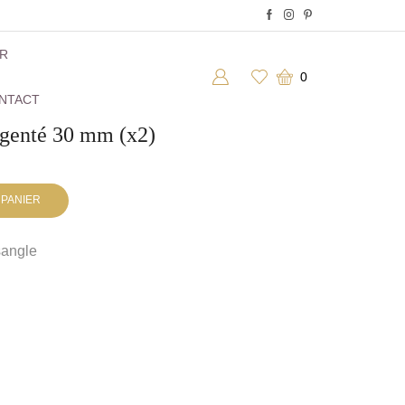
ER
0
NTACT
rgenté 30 mm (x2)
 PANIER
sangle