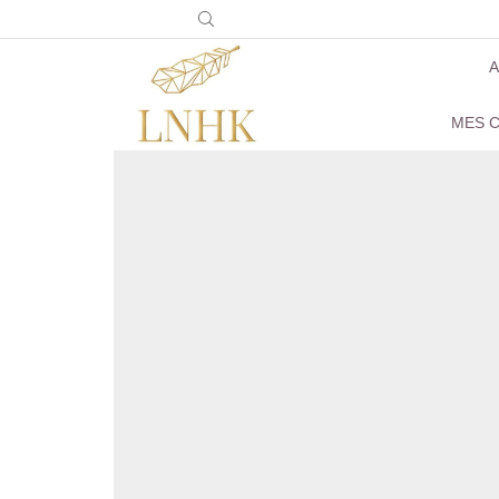
A
MES C