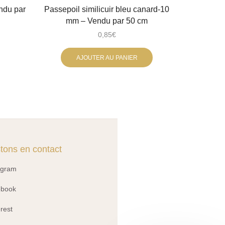
ndu par
Passepoil similicuir bleu canard-10
Passepoil
mm – Vendu par 50 cm
0,85
€
AJOUTER AU PANIER
tons en contact
agram
ebook
erest