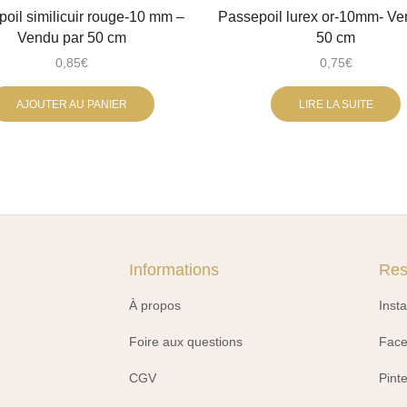
oil similicuir rouge-10 mm –
Passepoil lurex or-10mm- Ve
Vendu par 50 cm
50 cm
0,85
€
0,75
€
AJOUTER AU PANIER
LIRE LA SUITE
Informations
Res
À propos
Inst
Foire aux questions
Fac
CGV
Pint