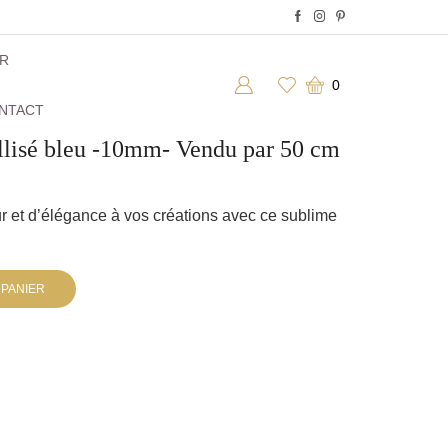
ER
0
NTACT
allisé bleu -10mm- Vendu par 50 cm
r et d’élégance à vos créations avec ce sublime
 PANIER