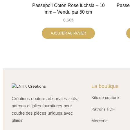
Passepoil Coton Rose fuchsia – 10
Passep
mm – Vendu par 50 cm
0,60
€
AJOUTER AU PANIER
La boutique
Kits de couture
Créations couture artisanales : kits,
patrons et jolies fournitures pour
Patrons PDF
coudre des pièces uniques avec
plaisir.
Mercerie