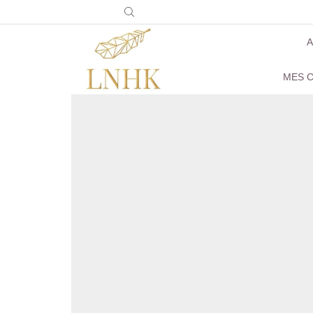
A
MES C