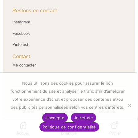
Restons en contact
Instagram
Facebook
Pinterest
Contact
Me contacter
Nous utilisons des cookies pour assurer le bon
fonctionnement du site et analyser le trafic afin d'améliorer
votre expérience d’achat et proposer des contenus et/ou
🚚 Livraison
🧵 Créations
🔒 Paiement
des publicités personnalisées selon vos centres d’intérêts.
suivie
artisanales
sécurisé
J'accepte
Je refuse
© 2026 LNHK Créations — Tous droits réservés
0
Politique de confidentialité
Accueil
Boutique
Panier