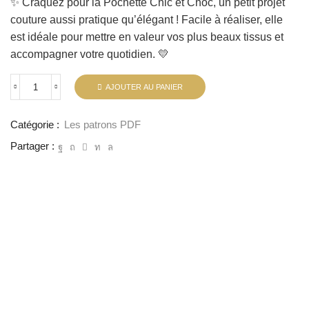
✨ Craquez pour la Pochette Chic et Choc, un petit projet
couture aussi pratique qu’élégant ! Facile à réaliser, elle
est idéale pour mettre en valeur vos plus beaux tissus et
accompagner votre quotidien. 💛
AJOUTER AU PANIER
quantité
de
Tutoriel
Catégorie :
Les patrons PDF
couture
PDF
Partager :
La
pochette
"Chic
et
Choc"