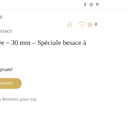
ER
0
NTACT
ée – 30 mm – Spéciale besace à
ginale!
 PANIER
s fermoirs pour sac