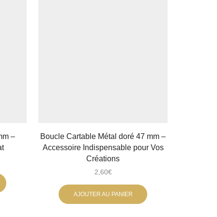
 mm –
Boucle Cartable Métal doré 47 mm –
Boucle 
at
Accessoire Indispensable pour Vos
Spéc
Créations
2,60
€
AJOUTER AU PANIER