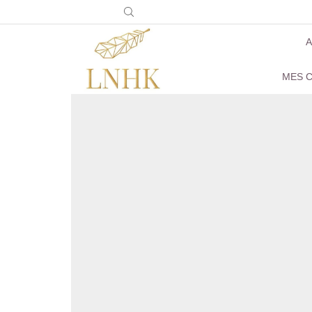
A
MES C