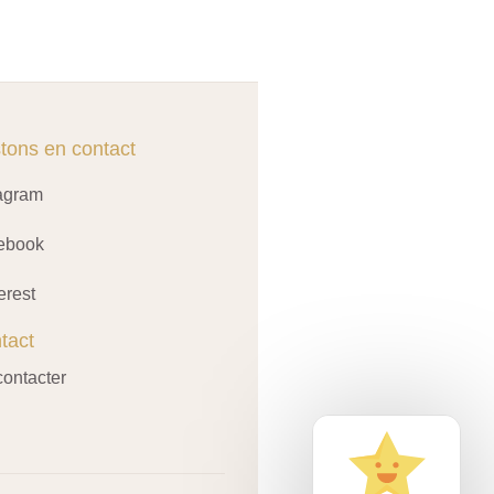
tons en contact
tagram
ebook
erest
tact
ontacter