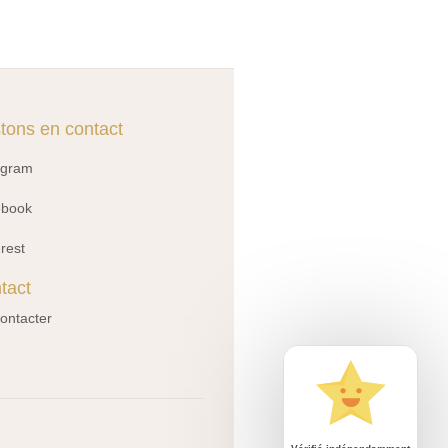
tons en contact
agram
ebook
erest
tact
ontacter