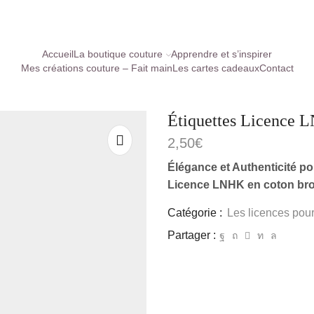
Accueil
La boutique couture
Apprendre et s’inspirer
Mes créations couture – Fait main
Les cartes cadeaux
Contact
Étiquettes Licence L
2,50
€
Élégance et Authenticité po
Licence LNHK en coton brod
Catégorie :
Les licences pour
Partager :