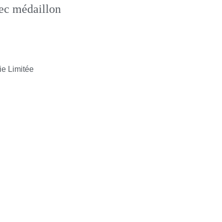
vec médaillon
ie Limitée