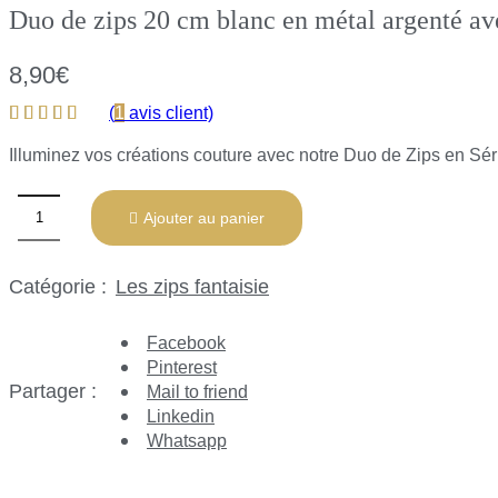
Duo de zips 20 cm blanc en métal argenté a
8,90
€
(
1
avis client)
Illuminez vos créations couture avec notre Duo de Zips en Sér
Ajouter au panier
Catégorie :
Les zips fantaisie
Facebook
Pinterest
Partager :
Mail to friend
Linkedin
Whatsapp