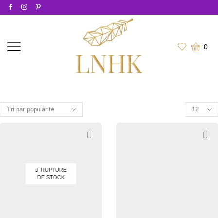
0
Products
per
page
RUPTURE
DE STOCK